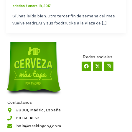
cristian
/
enero 18, 2017
Sí, has leído bien. Otro tercer fin de semana del mes
vuelve MadrEAT y sus foodtrucks a la Plaza de […]
Redes sociales
Facebook
X-
Instagram
twitter
Contáctanos
28001, Madrid, España
610 60 16 63
hola@seekingdog.com