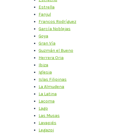
Estrella
Fanjul
Francos Rodríguez
García Noblejas
Goya
Gran Vía
Guzmán el Bueno
Herrera Oria
Ibiza
Iglesia
Islas Filipinas
La Almudena
La Latina
Lacoma
Lago
Las Musas
Lavapiés
Legazpi