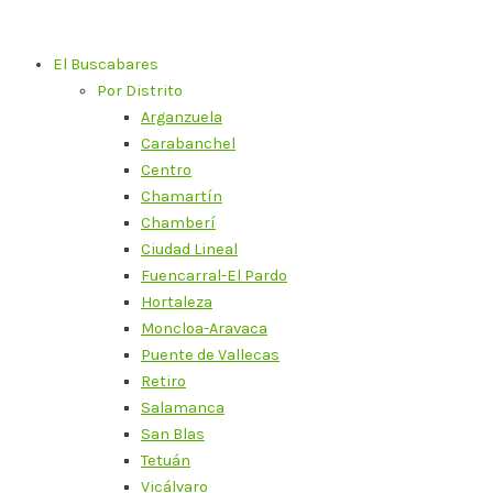
Ir
al
El Buscabares
contenido
Por Distrito
Arganzuela
Carabanchel
Centro
Chamartín
Chamberí
Ciudad Lineal
Fuencarral-El Pardo
Hortaleza
Moncloa-Aravaca
Puente de Vallecas
Retiro
Salamanca
San Blas
Tetuán
Vicálvaro