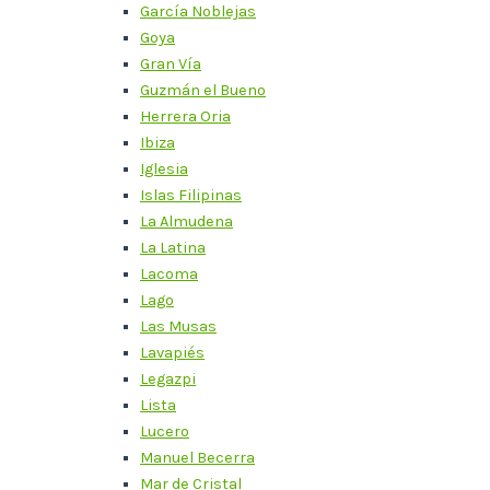
García Noblejas
Goya
Gran Vía
Guzmán el Bueno
Herrera Oria
Ibiza
Iglesia
Islas Filipinas
La Almudena
La Latina
Lacoma
Lago
Las Musas
Lavapiés
Legazpi
Lista
Lucero
Manuel Becerra
Mar de Cristal