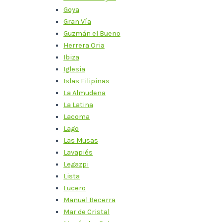
Goya
Gran Vía
Guzmán el Bueno
Herrera Oria
Ibiza
Iglesia
Islas Filipinas
La Almudena
La Latina
Lacoma
Lago
Las Musas
Lavapiés
Legazpi
Lista
Lucero
Manuel Becerra
Mar de Cristal