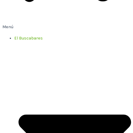
Menú
El Buscabares