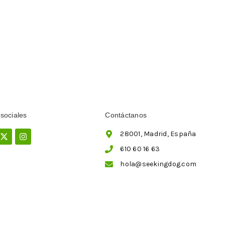
sociales
Contáctanos
ebook
X-
Instagram
28001, Madrid, España
twitter
610 60 16 63
hola@seekingdog.com