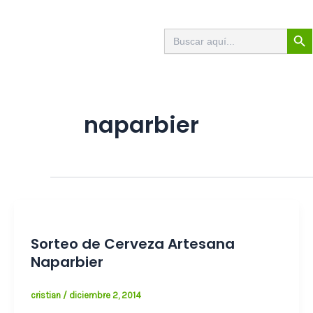
Ir
al
Botón de
Buscar:
contenido
naparbier
Sorteo de Cerveza Artesana
Naparbier
cristian
/
diciembre 2, 2014