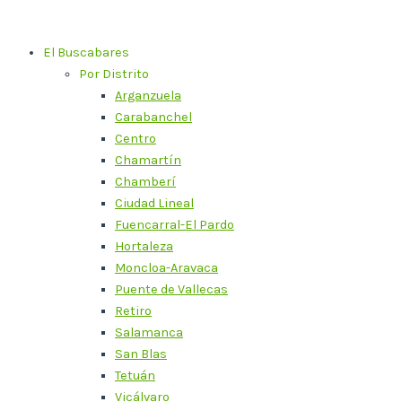
Ir
al
El Buscabares
contenido
Por Distrito
Arganzuela
Carabanchel
Centro
Chamartín
Chamberí
Ciudad Lineal
Fuencarral-El Pardo
Hortaleza
Moncloa-Aravaca
Puente de Vallecas
Retiro
Salamanca
San Blas
Tetuán
Vicálvaro