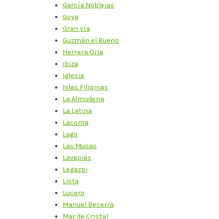
García Noblejas
Goya
Gran Vía
Guzmán el Bueno
Herrera Oria
Ibiza
Iglesia
Islas Filipinas
La Almudena
La Latina
Lacoma
Lago
Las Musas
Lavapiés
Legazpi
Lista
Lucero
Manuel Becerra
Mar de Cristal