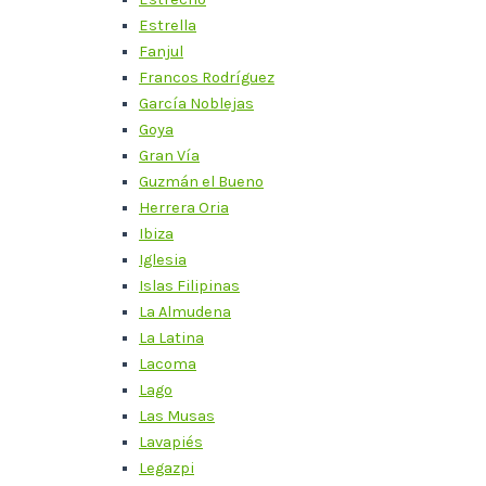
Estrella
Fanjul
Francos Rodríguez
García Noblejas
Goya
Gran Vía
Guzmán el Bueno
Herrera Oria
Ibiza
Iglesia
Islas Filipinas
La Almudena
La Latina
Lacoma
Lago
Las Musas
Lavapiés
Legazpi