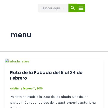
Ir
Botón de búsqueda
Buscar:
El Buscabares
Cerveza Artesana
Sello de calidad
Menú
al
contenido
menu
Ruta de la Fabada del 8 al 24 de
Febrero
cristian
/
febrero 11, 2019
Ya está en Madrid la Ruta de la Fabada, uno de los
platos más reconocidos de la gastronomía asturiana.