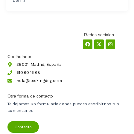
Del […]
Redes sociales
Facebook
X-
Instagram
twitter
Contáctanos
28001, Madrid, España
610 60 16 63
hola@seekingdog.com
Otra forma de contacto
Te dejamos un formulario donde puedes escribirnos tus
comentarios.
Contacto