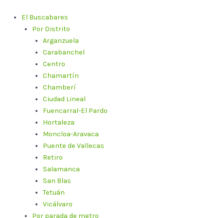
Ir
al
El Buscabares
contenido
Por Distrito
Arganzuela
Carabanchel
Centro
Chamartín
Chamberí
Ciudad Lineal
Fuencarral-El Pardo
Hortaleza
Moncloa-Aravaca
Puente de Vallecas
Retiro
Salamanca
San Blas
Tetuán
Vicálvaro
Por parada de metro