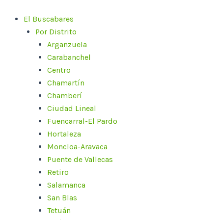
Ir
al
El Buscabares
contenido
Por Distrito
Arganzuela
Carabanchel
Centro
Chamartín
Chamberí
Ciudad Lineal
Fuencarral-El Pardo
Hortaleza
Moncloa-Aravaca
Puente de Vallecas
Retiro
Salamanca
San Blas
Tetuán