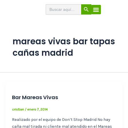
Ir
Botón de búsqueda
Buscar:
El Buscabares
Cerveza Artesana
Sello de calidad
Menú
al
contenido
mareas vivas bar tapas
cañas madrid
Bar Mareas Vivas
cristian
/
enero 7, 2014
Realizado por el equipo de Don’t Stop Madrid No hay
caña mal tirada ni cliente mal atendido en el Mareas