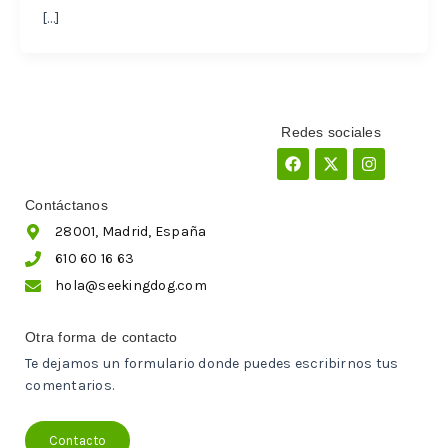
[…]
Redes sociales
Facebook
X-
Instagram
twitter
Contáctanos
28001, Madrid, España
610 60 16 63
hola@seekingdog.com
Otra forma de contacto
Te dejamos un formulario donde puedes escribirnos tus
comentarios.
Contacto