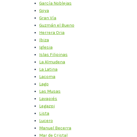
García Noblejas
Goya
Gran Vía
Guzmán el Bueno
Herrera Oria
Ibiza
Iglesia
Islas Filipinas
La Almudena
La Latina
Lacoma
Lago
Las Musas
Lavapiés
Legazpi
Lista
Lucero
Manuel Becerra
Mar de Cristal