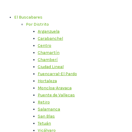
Ir
al
El Buscabares
contenido
Por Distrito
Arganzuela
Carabanchel
Centro
Chamartín
Chamberí
Ciudad Lineal
Fuencarral-El Pardo
Hortaleza
Moncloa-Aravaca
Puente de Vallecas
Retiro
Salamanca
San Blas
Tetuán
Vicálvaro