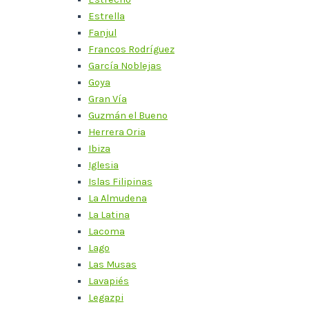
Estrella
Fanjul
Francos Rodríguez
García Noblejas
Goya
Gran Vía
Guzmán el Bueno
Herrera Oria
Ibiza
Iglesia
Islas Filipinas
La Almudena
La Latina
Lacoma
Lago
Las Musas
Lavapiés
Legazpi