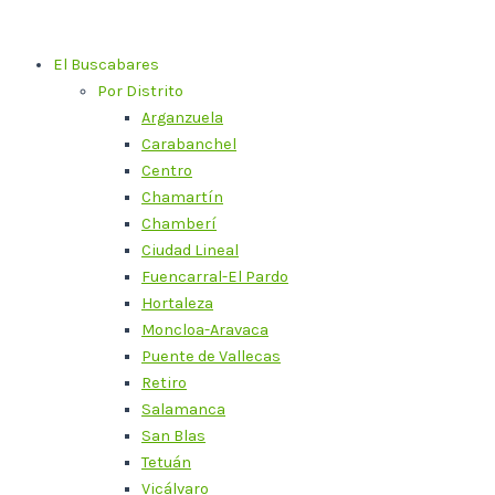
Ir
al
El Buscabares
contenido
Por Distrito
Arganzuela
Carabanchel
Centro
Chamartín
Chamberí
Ciudad Lineal
Fuencarral-El Pardo
Hortaleza
Moncloa-Aravaca
Puente de Vallecas
Retiro
Salamanca
San Blas
Tetuán
Vicálvaro