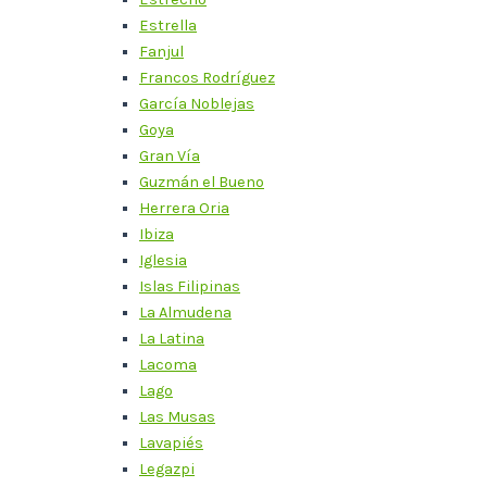
Estrella
Fanjul
Francos Rodríguez
García Noblejas
Goya
Gran Vía
Guzmán el Bueno
Herrera Oria
Ibiza
Iglesia
Islas Filipinas
La Almudena
La Latina
Lacoma
Lago
Las Musas
Lavapiés
Legazpi