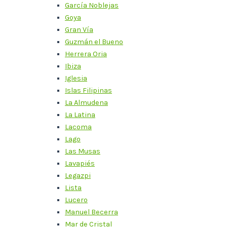
García Noblejas
Goya
Gran Vía
Guzmán el Bueno
Herrera Oria
Ibiza
Iglesia
Islas Filipinas
La Almudena
La Latina
Lacoma
Lago
Las Musas
Lavapiés
Legazpi
Lista
Lucero
Manuel Becerra
Mar de Cristal