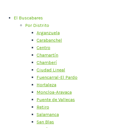
Ir
al
El Buscabares
contenido
Por Distrito
Arganzuela
Carabanchel
Centro
Chamartín
Chamberí
Ciudad Lineal
Fuencarral-El Pardo
Hortaleza
Moncloa-Aravaca
Puente de Vallecas
Retiro
Salamanca
San Blas