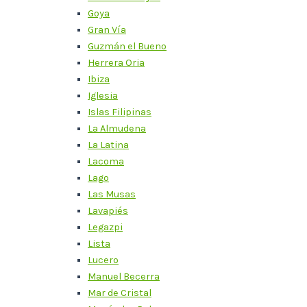
Goya
Gran Vía
Guzmán el Bueno
Herrera Oria
Ibiza
Iglesia
Islas Filipinas
La Almudena
La Latina
Lacoma
Lago
Las Musas
Lavapiés
Legazpi
Lista
Lucero
Manuel Becerra
Mar de Cristal