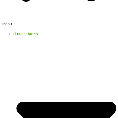
Menú
El Buscabares