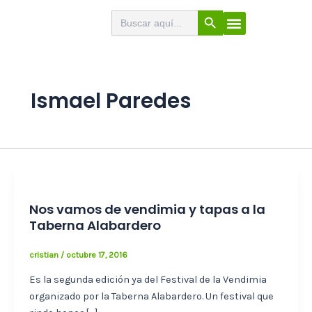
Ir
Botón de búsqueda
Buscar:
El Buscabares
Cerveza Artesana
Sello de calidad
Menú
al
contenido
Ismael Paredes
Nos vamos de vendimia y tapas a la
Taberna Alabardero
cristian
/
octubre 17, 2016
Es la segunda edición ya del Festival de la Vendimia
organizado por la Taberna Alabardero. Un festival que