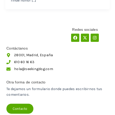
rinde honor […]
Redes sociales
Facebook
X-
Instagram
twitter
Contáctanos
28001, Madrid, España
610 60 16 63
hola@seekingdog.com
Otra forma de contacto
Te dejamos un formulario donde puedes escribirnos tus
comentarios.
Contacto