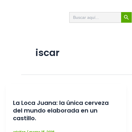
Ir
al
Botón de
Buscar:
contenido
iscar
La Loca Juana: la única cerveza
del mundo elaborada en un
castillo.