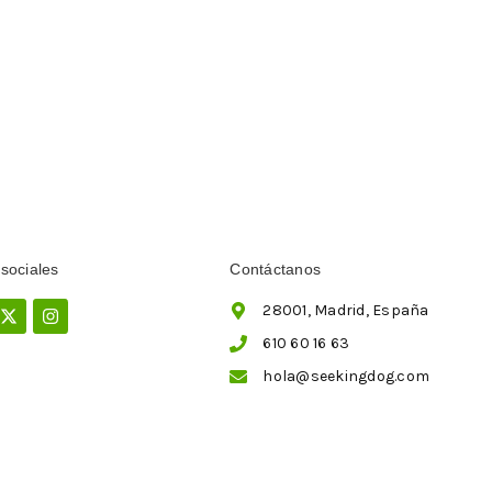
sociales
Contáctanos
ebook
X-
Instagram
28001, Madrid, España
twitter
610 60 16 63
hola@seekingdog.com