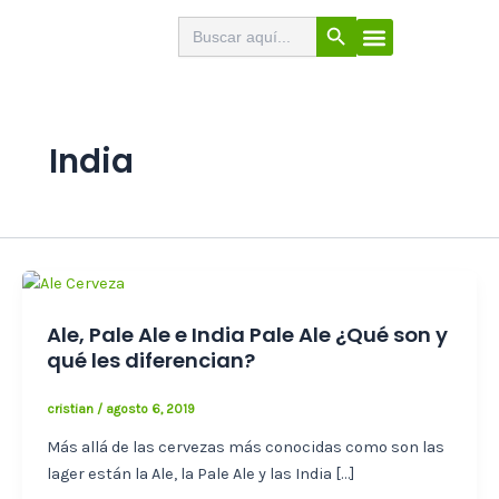
Ir
Botón de búsqueda
Buscar:
El Buscabares
Cerveza Artesana
Sello de calidad
Menú
al
contenido
India
Ale, Pale Ale e India Pale Ale ¿Qué son y
qué les diferencian?
cristian
/
agosto 6, 2019
Más allá de las cervezas más conocidas como son las
lager están la Ale, la Pale Ale y las India […]