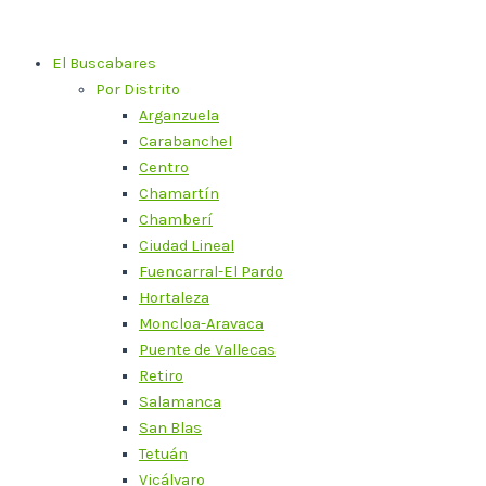
Ir
al
El Buscabares
contenido
Por Distrito
Arganzuela
Carabanchel
Centro
Chamartín
Chamberí
Ciudad Lineal
Fuencarral-El Pardo
Hortaleza
Moncloa-Aravaca
Puente de Vallecas
Retiro
Salamanca
San Blas
Tetuán
Vicálvaro