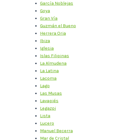
García Noblejas
Goya
Gran Vía
Guzmán el Bueno
Herrera Oria
Ibiza
Iglesia
Islas Filipinas
La Almudena
La Latina
Lacoma
Lago
Las Musas
Lavapiés
Legazpi
Lista
Lucero
Manuel Becerra
Mar de Cristal