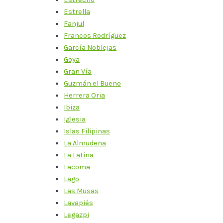
Estrella
Fanjul
Francos Rodríguez
García Noblejas
Goya
Gran Vía
Guzmán el Bueno
Herrera Oria
Ibiza
Iglesia
Islas Filipinas
La Almudena
La Latina
Lacoma
Lago
Las Musas
Lavapiés
Legazpi