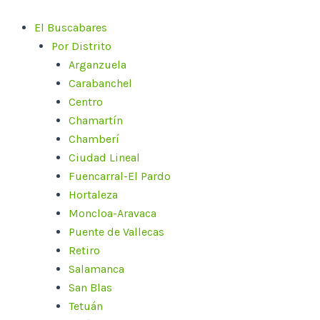
Ir
al
El Buscabares
contenido
Por Distrito
Arganzuela
Carabanchel
Centro
Chamartín
Chamberí
Ciudad Lineal
Fuencarral-El Pardo
Hortaleza
Moncloa-Aravaca
Puente de Vallecas
Retiro
Salamanca
San Blas
Tetuán