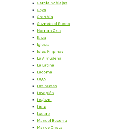
García Noblejas
Goya
Gran Vía
Guzmán el Bueno
Herrera Oria
Ibiza
Iglesia
Islas Filipinas
La Almudena
La Latina
Lacoma
Lago
Las Musas
Lavapiés
Legazpi
Lista
Lucero
Manuel Becerra
Mar de Cristal