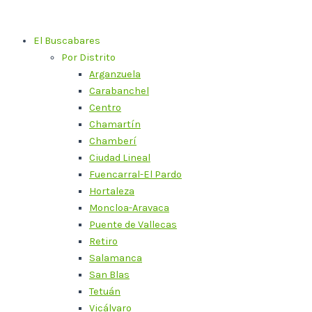
Ir
al
El Buscabares
contenido
Por Distrito
Arganzuela
Carabanchel
Centro
Chamartín
Chamberí
Ciudad Lineal
Fuencarral-El Pardo
Hortaleza
Moncloa-Aravaca
Puente de Vallecas
Retiro
Salamanca
San Blas
Tetuán
Vicálvaro