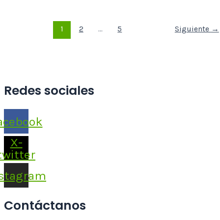
1
2
…
5
Siguiente
→
Redes sociales
acebook
X-
twitter
stagram
Contáctanos