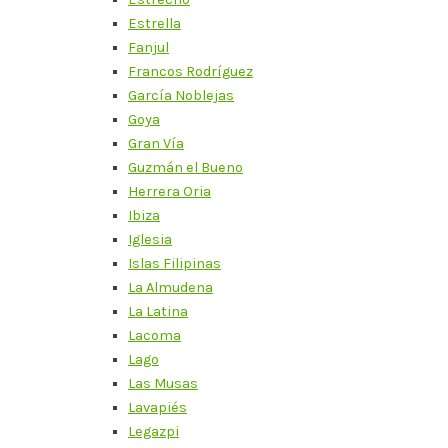
Estrella
Fanjul
Francos Rodríguez
García Noblejas
Goya
Gran Vía
Guzmán el Bueno
Herrera Oria
Ibiza
Iglesia
Islas Filipinas
La Almudena
La Latina
Lacoma
Lago
Las Musas
Lavapiés
Legazpi