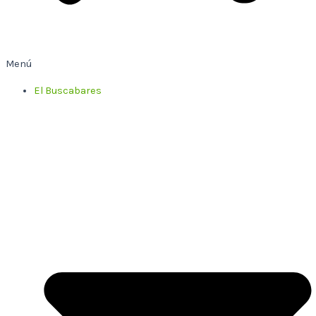
Menú
El Buscabares