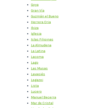
Goya
Gran Vía
Guzmán el Bueno
Herrera Oria
Ibiza
Iglesia
Islas Filipinas
La Almudena
La Latina
Lacoma
Lago
Las Musas
Lavapiés
Legazpi
Lista
Lucero
Manuel Becerra
Mar de Cristal