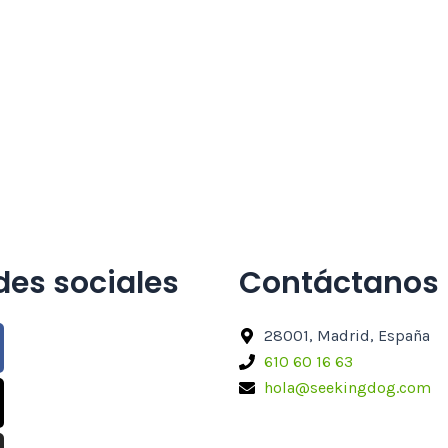
des sociales
Contáctanos
acebook
-
nstagram
28001, Madrid, España
itter
610 60 16 63
hola@seekingdog.com