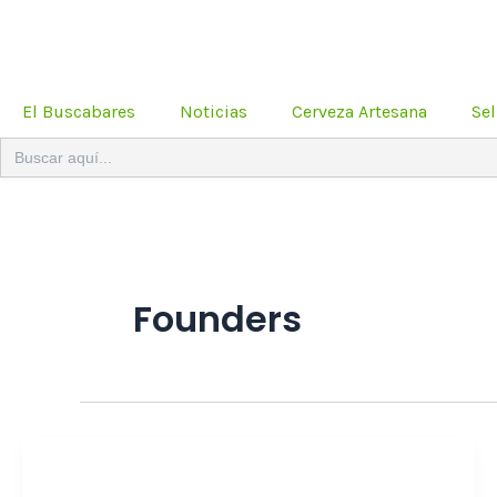
Ir
al
contenido
El Buscabares
Noticias
Cerveza Artesana
Sel
Buscar:
Founders