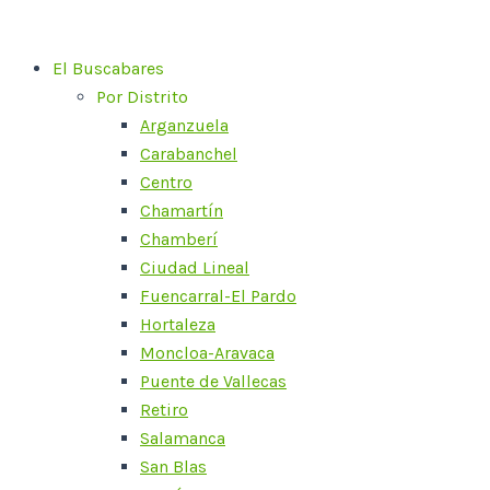
Ir
al
El Buscabares
contenido
Por Distrito
Arganzuela
Carabanchel
Centro
Chamartín
Chamberí
Ciudad Lineal
Fuencarral-El Pardo
Hortaleza
Moncloa-Aravaca
Puente de Vallecas
Retiro
Salamanca
San Blas