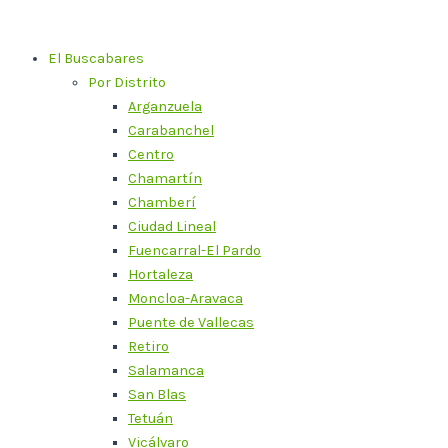
Ir
al
El Buscabares
contenido
Por Distrito
Arganzuela
Carabanchel
Centro
Chamartín
Chamberí
Ciudad Lineal
Fuencarral-El Pardo
Hortaleza
Moncloa-Aravaca
Puente de Vallecas
Retiro
Salamanca
San Blas
Tetuán
Vicálvaro