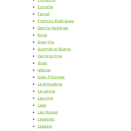
Estrella
Fanjul
Francos Rodríguez
García Noblejas
Goya
Gran Vía
Guzmán el Bueno
Herrera Oria
Ibiza
Iglesia
Islas Filipinas
La Almudena
La Latina
Lacoma
Lago
Las Musas
Lavapiés
Legazpi