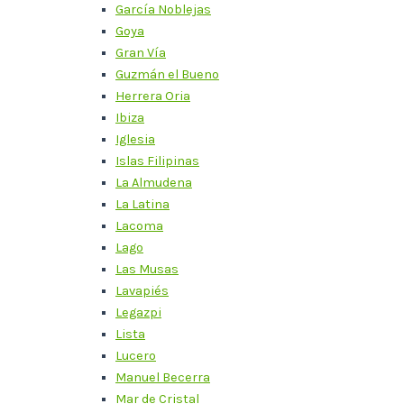
García Noblejas
Goya
Gran Vía
Guzmán el Bueno
Herrera Oria
Ibiza
Iglesia
Islas Filipinas
La Almudena
La Latina
Lacoma
Lago
Las Musas
Lavapiés
Legazpi
Lista
Lucero
Manuel Becerra
Mar de Cristal