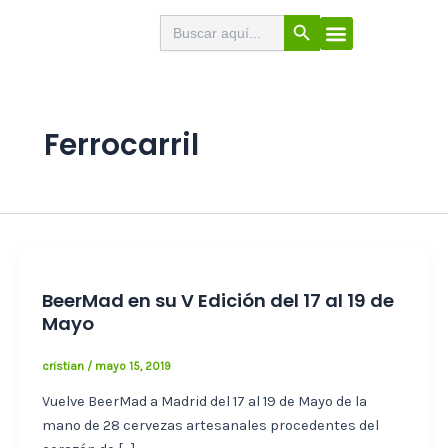
Ir
Botón de búsqueda
Buscar:
El Buscabares
Cerveza Artesana
Sello de calidad
Menú
al
contenido
Ferrocarril
BeerMad en su V Edición del 17 al 19 de
Mayo
cristian
/
mayo 15, 2019
Vuelve BeerMad a Madrid del 17 al 19 de Mayo de la
mano de 28 cervezas artesanales procedentes del