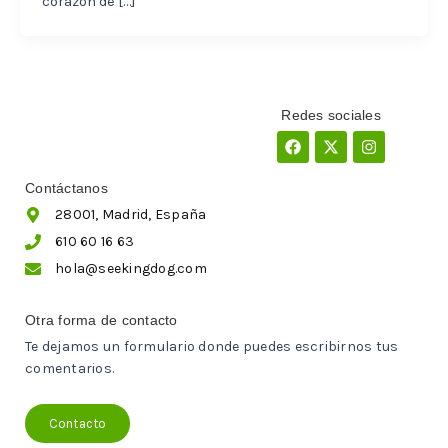
corazón de […]
Redes sociales
Facebook
X-
Instagram
twitter
Contáctanos
28001, Madrid, España
610 60 16 63
hola@seekingdog.com
Otra forma de contacto
Te dejamos un formulario donde puedes escribirnos tus
comentarios.
Contacto