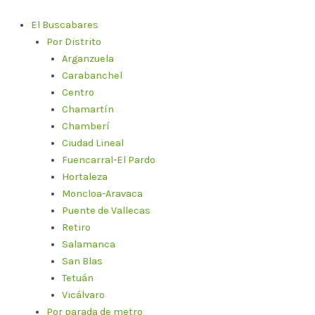
Ir
al
El Buscabares
contenido
Por Distrito
Arganzuela
Carabanchel
Centro
Chamartín
Chamberí
Ciudad Lineal
Fuencarral-El Pardo
Hortaleza
Moncloa-Aravaca
Puente de Vallecas
Retiro
Salamanca
San Blas
Tetuán
Vicálvaro
Por parada de metro