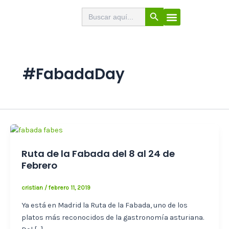
Ir
Botón de búsqueda
Buscar:
El Buscabares
Cerveza Artesana
Sello de calidad
Menú
al
contenido
#FabadaDay
Ruta de la Fabada del 8 al 24 de
Febrero
cristian
/
febrero 11, 2019
Ya está en Madrid la Ruta de la Fabada, uno de los
platos más reconocidos de la gastronomía asturiana.