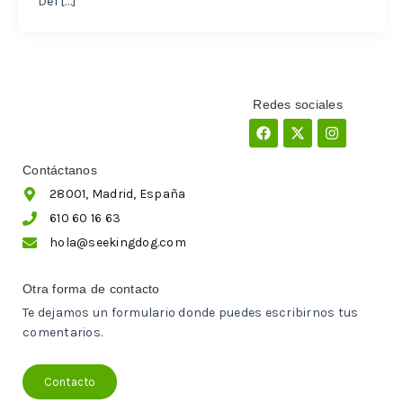
Del […]
Redes sociales
Facebook
X-
Instagram
twitter
Contáctanos
28001, Madrid, España
610 60 16 63
hola@seekingdog.com
Otra forma de contacto
Te dejamos un formulario donde puedes escribirnos tus
comentarios.
Contacto