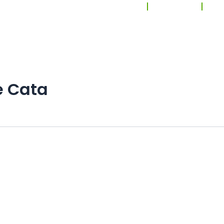
El Buscabares
Noticias
Ce
 búsqueda
e Cata