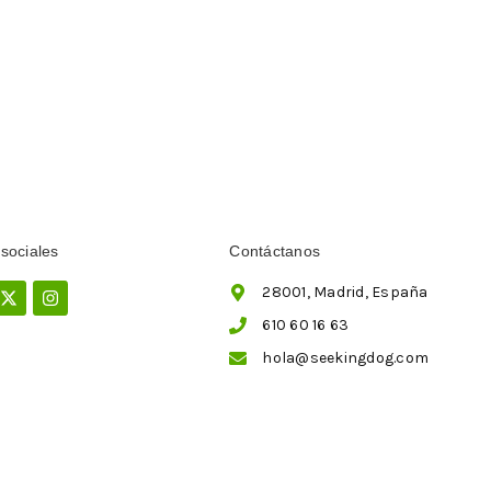
sociales
Contáctanos
ebook
X-
Instagram
28001, Madrid, España
twitter
610 60 16 63
hola@seekingdog.com