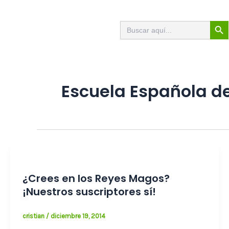
Ir
al
Botón de
Buscar:
contenido
Escuela Española d
¿Crees en los Reyes Magos?
¡Nuestros suscriptores sí!
cristian
/
diciembre 19, 2014