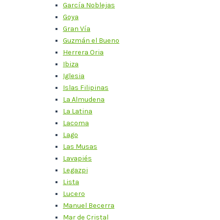
García Noblejas
Goya
Gran Vía
Guzmán el Bueno
Herrera Oria
Ibiza
Iglesia
Islas Filipinas
La Almudena
La Latina
Lacoma
Lago
Las Musas
Lavapiés
Legazpi
Lista
Lucero
Manuel Becerra
Mar de Cristal