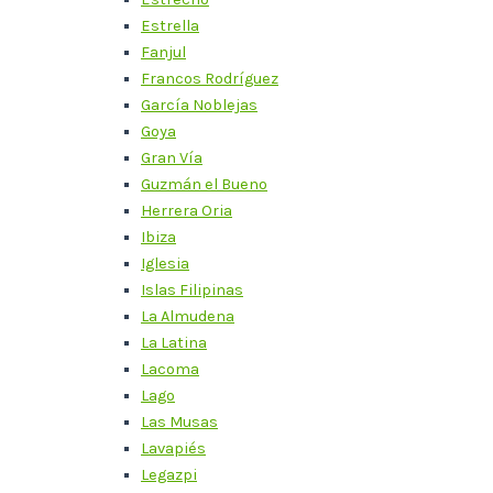
Estrella
Fanjul
Francos Rodríguez
García Noblejas
Goya
Gran Vía
Guzmán el Bueno
Herrera Oria
Ibiza
Iglesia
Islas Filipinas
La Almudena
La Latina
Lacoma
Lago
Las Musas
Lavapiés
Legazpi