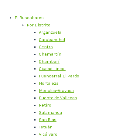
Ir
al
El Buscabares
contenido
Por Distrito
Arganzuela
Carabanchel
Centro
Chamartín
Chamberí
Ciudad Lineal
Fuencarral-El Pardo
Hortaleza
Moncloa-Aravaca
Puente de Vallecas
Retiro
Salamanca
San Blas
Tetuán
Vicálvaro