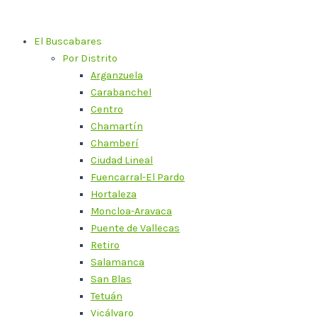
Ir
al
El Buscabares
contenido
Por Distrito
Arganzuela
Carabanchel
Centro
Chamartín
Chamberí
Ciudad Lineal
Fuencarral-El Pardo
Hortaleza
Moncloa-Aravaca
Puente de Vallecas
Retiro
Salamanca
San Blas
Tetuán
Vicálvaro