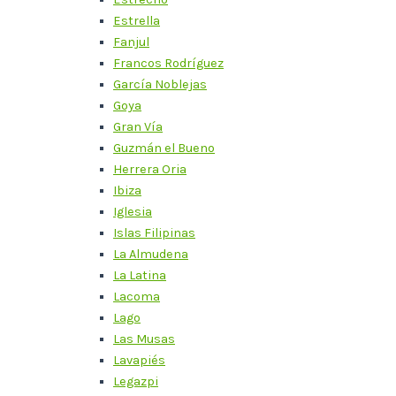
Estrella
Fanjul
Francos Rodríguez
García Noblejas
Goya
Gran Vía
Guzmán el Bueno
Herrera Oria
Ibiza
Iglesia
Islas Filipinas
La Almudena
La Latina
Lacoma
Lago
Las Musas
Lavapiés
Legazpi