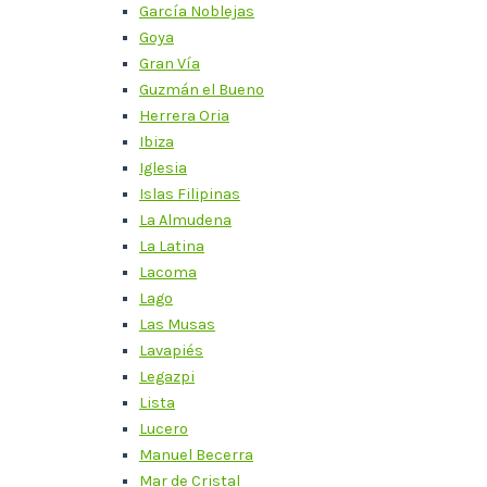
García Noblejas
Goya
Gran Vía
Guzmán el Bueno
Herrera Oria
Ibiza
Iglesia
Islas Filipinas
La Almudena
La Latina
Lacoma
Lago
Las Musas
Lavapiés
Legazpi
Lista
Lucero
Manuel Becerra
Mar de Cristal