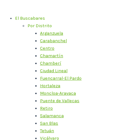
Ir
al
El Buscabares
contenido
Por Distrito
Arganzuela
Carabanchel
Centro
Chamartín
Chamberí
Ciudad Lineal
Fuencarral-El Pardo
Hortaleza
Moncloa-Aravaca
Puente de Vallecas
Retiro
Salamanca
San Blas
Tetuán
Vicálvaro