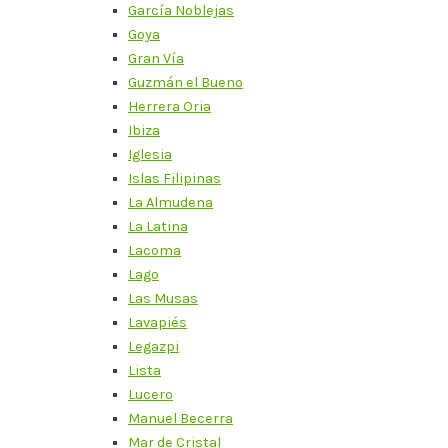
García Noblejas
Goya
Gran Vía
Guzmán el Bueno
Herrera Oria
Ibiza
Iglesia
Islas Filipinas
La Almudena
La Latina
Lacoma
Lago
Las Musas
Lavapiés
Legazpi
Lista
Lucero
Manuel Becerra
Mar de Cristal