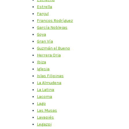
Estrella
Fanjul
Francos Rodríguez
García Noblejas
Goya
Gran Vía
Guzmán el Bueno
Herrera Oria
Ibiza
Iglesia
Islas Filipinas
La Almudena
La Latina
Lacoma
Lago
Las Musas
Lavapiés
Legazpi