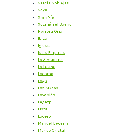
García Noblejas
Goya
Gran Vía
Guzmán el Bueno
Herrera Oria
Ibiza
Iglesia
Islas Filipinas
La Almudena
La Latina
Lacoma
Lago
Las Musas
Lavapiés
Legazpi
Lista
Lucero
Manuel Becerra
Mar de Cristal