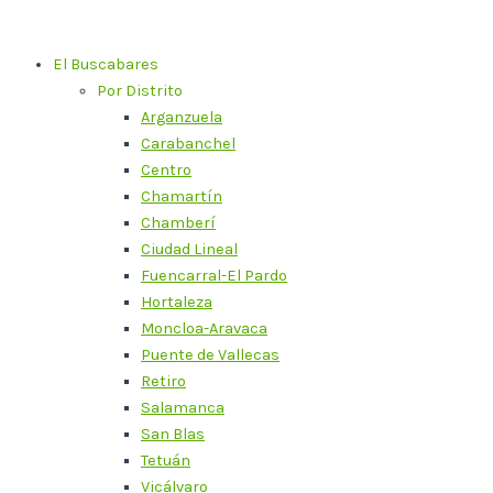
Ir
al
El Buscabares
contenido
Por Distrito
Arganzuela
Carabanchel
Centro
Chamartín
Chamberí
Ciudad Lineal
Fuencarral-El Pardo
Hortaleza
Moncloa-Aravaca
Puente de Vallecas
Retiro
Salamanca
San Blas
Tetuán
Vicálvaro