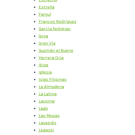
Estrella
Fanjul
Francos Rodríguez
García Noblejas
Goya
Gran Vía
Guzmán el Bueno
Herrera Oria
Ibiza
Iglesia
Islas Filipinas
La Almudena
La Latina
Lacoma
Lago
Las Musas
Lavapiés
Legazpi