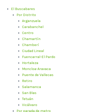
Ir
al
El Buscabares
contenido
Por Distrito
Arganzuela
Carabanchel
Centro
Chamartín
Chamberí
Ciudad Lineal
Fuencarral-El Pardo
Hortaleza
Moncloa-Aravaca
Puente de Vallecas
Retiro
Salamanca
San Blas
Tetuán
Vicálvaro
Por parada de metro