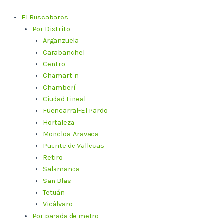
Ir
al
El Buscabares
contenido
Por Distrito
Arganzuela
Carabanchel
Centro
Chamartín
Chamberí
Ciudad Lineal
Fuencarral-El Pardo
Hortaleza
Moncloa-Aravaca
Puente de Vallecas
Retiro
Salamanca
San Blas
Tetuán
Vicálvaro
Por parada de metro