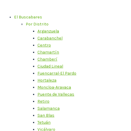
Ir
al
El Buscabares
contenido
Por Distrito
Arganzuela
Carabanchel
Centro
Chamartín
Chamberí
Ciudad Lineal
Fuencarral-El Pardo
Hortaleza
Moncloa-Aravaca
Puente de Vallecas
Retiro
Salamanca
San Blas
Tetuán
Vicálvaro