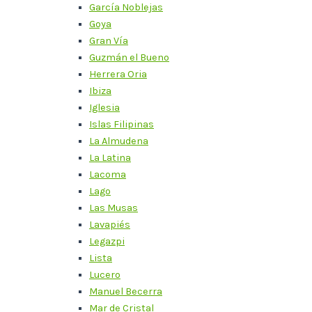
García Noblejas
Goya
Gran Vía
Guzmán el Bueno
Herrera Oria
Ibiza
Iglesia
Islas Filipinas
La Almudena
La Latina
Lacoma
Lago
Las Musas
Lavapiés
Legazpi
Lista
Lucero
Manuel Becerra
Mar de Cristal