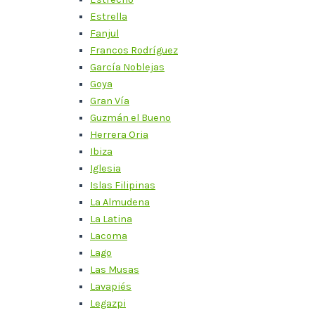
Estrella
Fanjul
Francos Rodríguez
García Noblejas
Goya
Gran Vía
Guzmán el Bueno
Herrera Oria
Ibiza
Iglesia
Islas Filipinas
La Almudena
La Latina
Lacoma
Lago
Las Musas
Lavapiés
Legazpi