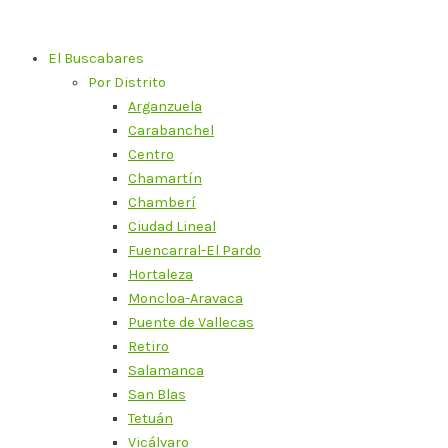
Ir
al
El Buscabares
contenido
Por Distrito
Arganzuela
Carabanchel
Centro
Chamartín
Chamberí
Ciudad Lineal
Fuencarral-El Pardo
Hortaleza
Moncloa-Aravaca
Puente de Vallecas
Retiro
Salamanca
San Blas
Tetuán
Vicálvaro