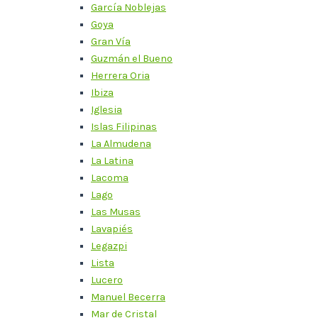
García Noblejas
Goya
Gran Vía
Guzmán el Bueno
Herrera Oria
Ibiza
Iglesia
Islas Filipinas
La Almudena
La Latina
Lacoma
Lago
Las Musas
Lavapiés
Legazpi
Lista
Lucero
Manuel Becerra
Mar de Cristal