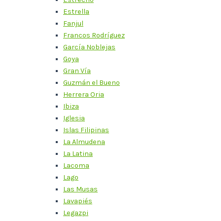
Estrella
Fanjul
Francos Rodríguez
García Noblejas
Goya
Gran Vía
Guzmán el Bueno
Herrera Oria
Ibiza
Iglesia
Islas Filipinas
La Almudena
La Latina
Lacoma
Lago
Las Musas
Lavapiés
Legazpi