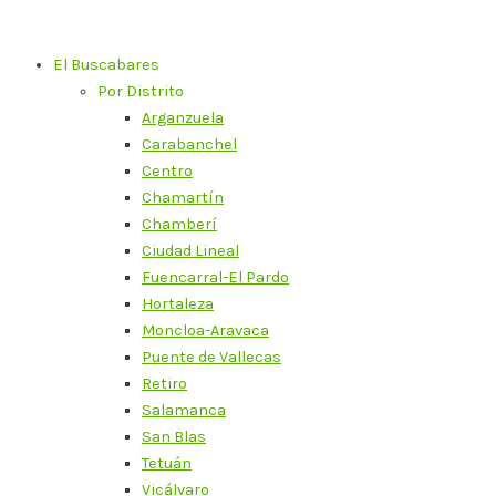
Ir
al
El Buscabares
contenido
Por Distrito
Arganzuela
Carabanchel
Centro
Chamartín
Chamberí
Ciudad Lineal
Fuencarral-El Pardo
Hortaleza
Moncloa-Aravaca
Puente de Vallecas
Retiro
Salamanca
San Blas
Tetuán
Vicálvaro