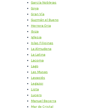
García Noblejas
Goya
Gran Vía
Guzmán el Bueno
Herrera Oria
Ibiza
Iglesia
Islas Filipinas
La Almudena
La Latina
Lacoma
Lago
Las Musas
Lavapiés
Legazpi
Lista
Lucero
Manuel Becerra
Mar de Cristal