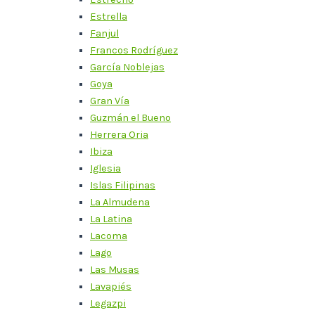
Estrella
Fanjul
Francos Rodríguez
García Noblejas
Goya
Gran Vía
Guzmán el Bueno
Herrera Oria
Ibiza
Iglesia
Islas Filipinas
La Almudena
La Latina
Lacoma
Lago
Las Musas
Lavapiés
Legazpi