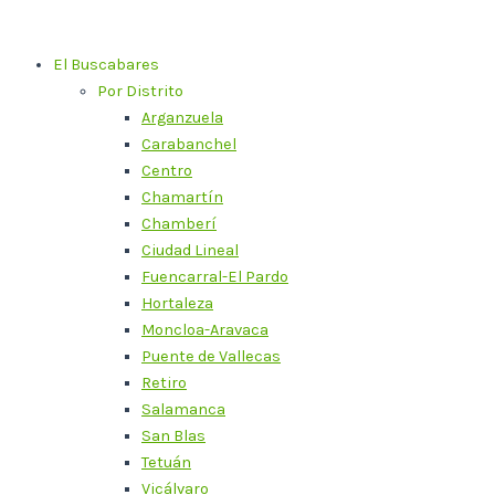
Ir
al
El Buscabares
contenido
Por Distrito
Arganzuela
Carabanchel
Centro
Chamartín
Chamberí
Ciudad Lineal
Fuencarral-El Pardo
Hortaleza
Moncloa-Aravaca
Puente de Vallecas
Retiro
Salamanca
San Blas
Tetuán
Vicálvaro