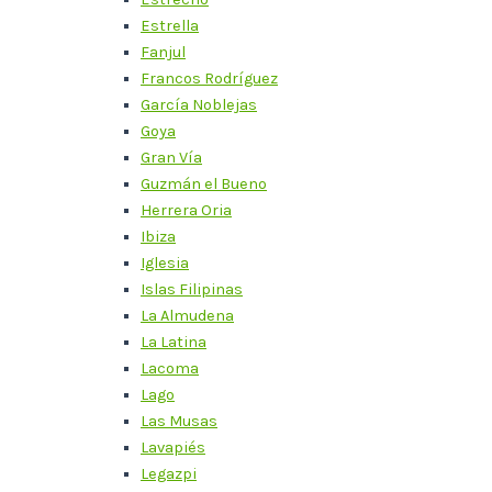
Estrella
Fanjul
Francos Rodríguez
García Noblejas
Goya
Gran Vía
Guzmán el Bueno
Herrera Oria
Ibiza
Iglesia
Islas Filipinas
La Almudena
La Latina
Lacoma
Lago
Las Musas
Lavapiés
Legazpi