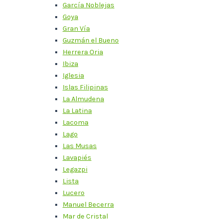
García Noblejas
Goya
Gran Vía
Guzmán el Bueno
Herrera Oria
Ibiza
Iglesia
Islas Filipinas
La Almudena
La Latina
Lacoma
Lago
Las Musas
Lavapiés
Legazpi
Lista
Lucero
Manuel Becerra
Mar de Cristal