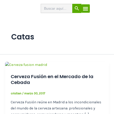
Ir
Botón de búsqueda
Buscar:
El Buscabares
Cerveza Artesana
Sello de calidad
Menú
al
contenido
Catas
Cerveza Fusión en el Mercado de la
Cebada
cristian
/
marzo 30, 2017
Cerveza Fusión reúne en Madrid a los incondicionales
del mundo de la cerveza artesana: profesionales y