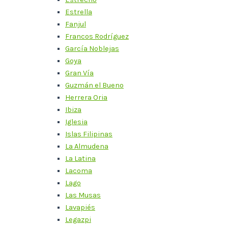
Estrella
Fanjul
Francos Rodríguez
García Noblejas
Goya
Gran Vía
Guzmán el Bueno
Herrera Oria
Ibiza
Iglesia
Islas Filipinas
La Almudena
La Latina
Lacoma
Lago
Las Musas
Lavapiés
Legazpi