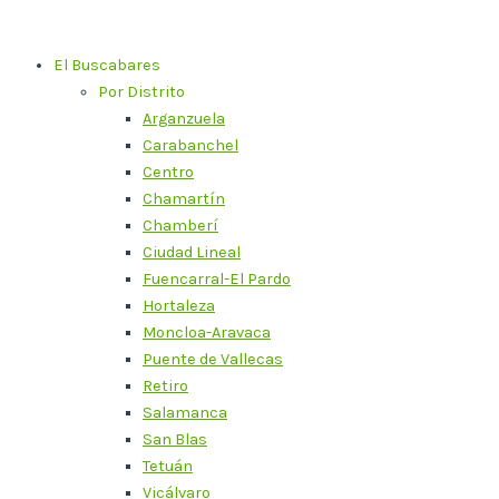
Ir
al
El Buscabares
contenido
Por Distrito
Arganzuela
Carabanchel
Centro
Chamartín
Chamberí
Ciudad Lineal
Fuencarral-El Pardo
Hortaleza
Moncloa-Aravaca
Puente de Vallecas
Retiro
Salamanca
San Blas
Tetuán
Vicálvaro