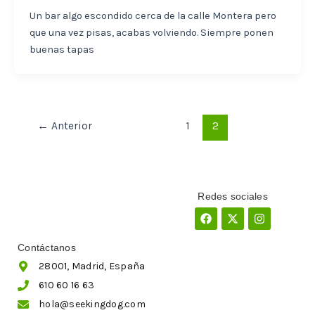
Un bar algo escondido cerca de la calle Montera pero
que una vez pisas, acabas volviendo. Siempre ponen
buenas tapas
←
Anterior
1
2
Redes sociales
Facebook
X-
Instagram
twitter
Contáctanos
28001, Madrid, España
610 60 16 63
hola@seekingdog.com