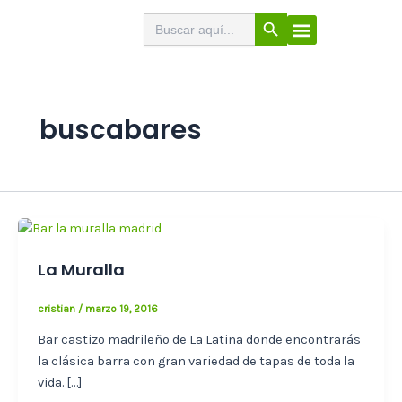
Ir
Botón de búsqueda
Buscar:
El Buscabares
Cerveza Artesana
Sello de calidad
Menú
al
contenido
buscabares
La Muralla
cristian
/
marzo 19, 2016
Bar castizo madrileño de La Latina donde encontrarás
la clásica barra con gran variedad de tapas de toda la
vida. […]