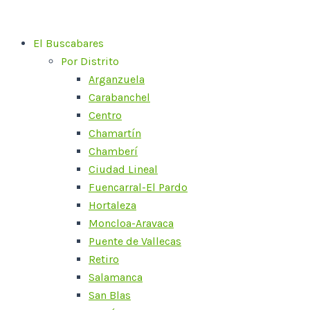
Ir
al
El Buscabares
contenido
Por Distrito
Arganzuela
Carabanchel
Centro
Chamartín
Chamberí
Ciudad Lineal
Fuencarral-El Pardo
Hortaleza
Moncloa-Aravaca
Puente de Vallecas
Retiro
Salamanca
San Blas