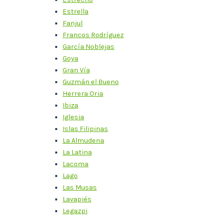
Estrella
Fanjul
Francos Rodríguez
García Noblejas
Goya
Gran Vía
Guzmán el Bueno
Herrera Oria
Ibiza
Iglesia
Islas Filipinas
La Almudena
La Latina
Lacoma
Lago
Las Musas
Lavapiés
Legazpi