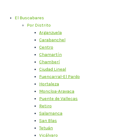
Ir
al
El Buscabares
contenido
Por Distrito
Arganzuela
Carabanchel
Centro
Chamartín
Chamberí
Ciudad Lineal
Fuencarral-El Pardo
Hortaleza
Moncloa-Aravaca
Puente de Vallecas
Retiro
Salamanca
San Blas
Tetuán
Vicálvaro