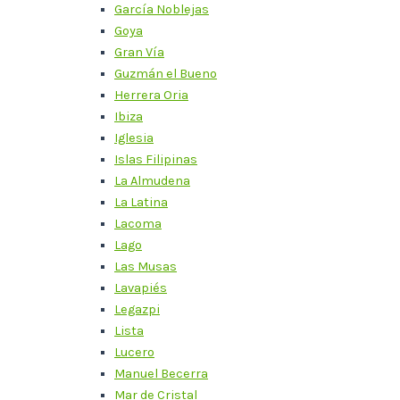
García Noblejas
Goya
Gran Vía
Guzmán el Bueno
Herrera Oria
Ibiza
Iglesia
Islas Filipinas
La Almudena
La Latina
Lacoma
Lago
Las Musas
Lavapiés
Legazpi
Lista
Lucero
Manuel Becerra
Mar de Cristal