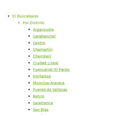
Ir
al
El Buscabares
contenido
Por Distrito
Arganzuela
Carabanchel
Centro
Chamartín
Chamberí
Ciudad Lineal
Fuencarral-El Pardo
Hortaleza
Moncloa-Aravaca
Puente de Vallecas
Retiro
Salamanca
San Blas