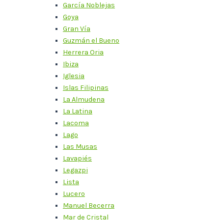
García Noblejas
Goya
Gran Vía
Guzmán el Bueno
Herrera Oria
Ibiza
Iglesia
Islas Filipinas
La Almudena
La Latina
Lacoma
Lago
Las Musas
Lavapiés
Legazpi
Lista
Lucero
Manuel Becerra
Mar de Cristal