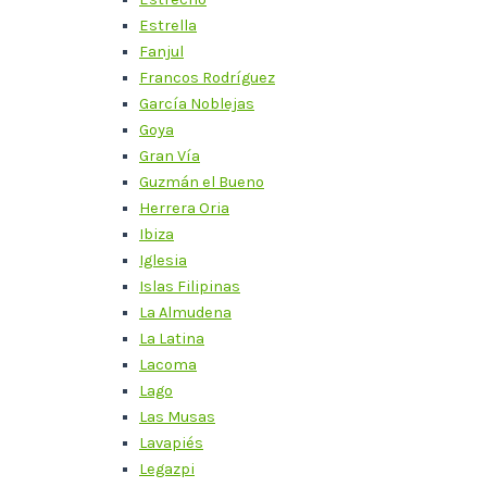
Estrella
Fanjul
Francos Rodríguez
García Noblejas
Goya
Gran Vía
Guzmán el Bueno
Herrera Oria
Ibiza
Iglesia
Islas Filipinas
La Almudena
La Latina
Lacoma
Lago
Las Musas
Lavapiés
Legazpi