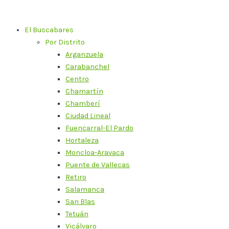
Ir
al
El Buscabares
contenido
Por Distrito
Arganzuela
Carabanchel
Centro
Chamartín
Chamberí
Ciudad Lineal
Fuencarral-El Pardo
Hortaleza
Moncloa-Aravaca
Puente de Vallecas
Retiro
Salamanca
San Blas
Tetuán
Vicálvaro