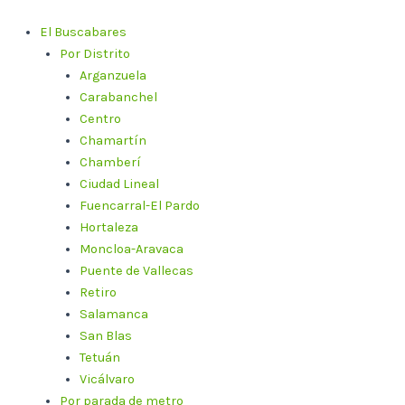
Ir
al
El Buscabares
contenido
Por Distrito
Arganzuela
Carabanchel
Centro
Chamartín
Chamberí
Ciudad Lineal
Fuencarral-El Pardo
Hortaleza
Moncloa-Aravaca
Puente de Vallecas
Retiro
Salamanca
San Blas
Tetuán
Vicálvaro
Por parada de metro