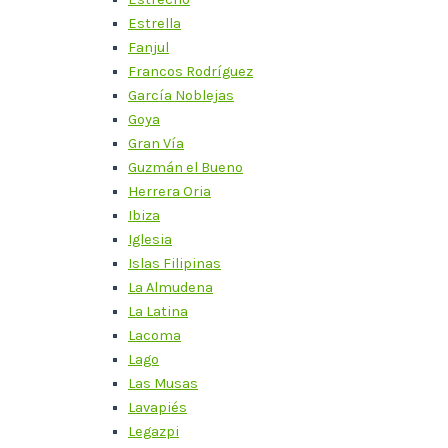
Estrella
Fanjul
Francos Rodríguez
García Noblejas
Goya
Gran Vía
Guzmán el Bueno
Herrera Oria
Ibiza
Iglesia
Islas Filipinas
La Almudena
La Latina
Lacoma
Lago
Las Musas
Lavapiés
Legazpi