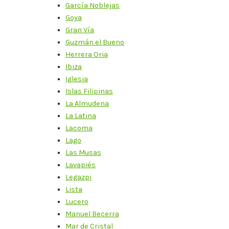
García Noblejas
Goya
Gran Vía
Guzmán el Bueno
Herrera Oria
Ibiza
Iglesia
Islas Filipinas
La Almudena
La Latina
Lacoma
Lago
Las Musas
Lavapiés
Legazpi
Lista
Lucero
Manuel Becerra
Mar de Cristal