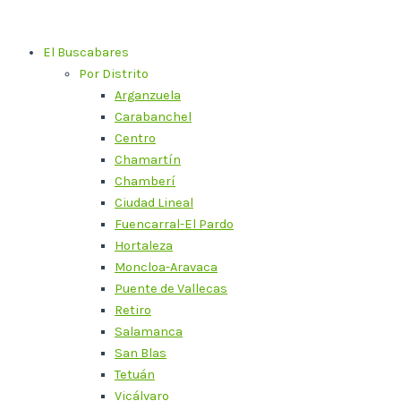
Ir
al
El Buscabares
contenido
Por Distrito
Arganzuela
Carabanchel
Centro
Chamartín
Chamberí
Ciudad Lineal
Fuencarral-El Pardo
Hortaleza
Moncloa-Aravaca
Puente de Vallecas
Retiro
Salamanca
San Blas
Tetuán
Vicálvaro