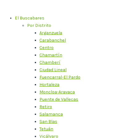
Ir
al
El Buscabares
contenido
Por Distrito
Arganzuela
Carabanchel
Centro
Chamartín
Chamberí
Ciudad Lineal
Fuencarral-El Pardo
Hortaleza
Moncloa-Aravaca
Puente de Vallecas
Retiro
Salamanca
San Blas
Tetuán
Vicálvaro