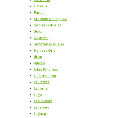
Estrella
Fanjul
Francos Rodríguez
García Noblejas
Goya
Gran Vía
Guzmán el Bueno
Herrera Oria
Ibiza
Iglesia
Islas Filipinas
La Almudena
La Latina
Lacoma
Lago
Las Musas
Lavapiés
Legazpi