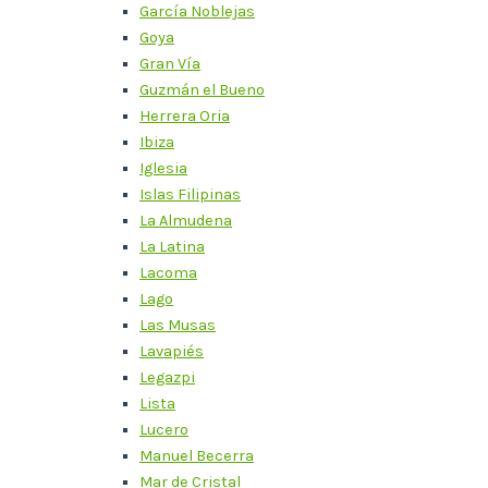
García Noblejas
Goya
Gran Vía
Guzmán el Bueno
Herrera Oria
Ibiza
Iglesia
Islas Filipinas
La Almudena
La Latina
Lacoma
Lago
Las Musas
Lavapiés
Legazpi
Lista
Lucero
Manuel Becerra
Mar de Cristal