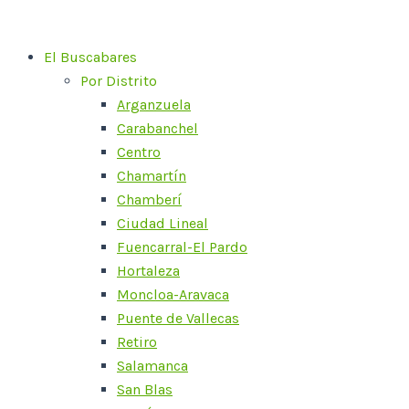
Ir
al
El Buscabares
contenido
Por Distrito
Arganzuela
Carabanchel
Centro
Chamartín
Chamberí
Ciudad Lineal
Fuencarral-El Pardo
Hortaleza
Moncloa-Aravaca
Puente de Vallecas
Retiro
Salamanca
San Blas