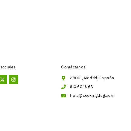
sociales
Contáctanos
ebook
X-
Instagram
28001, Madrid, España
twitter
610 60 16 63
hola@seekingdog.com