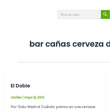
Ir
al
Botón de
Buscar:
contenido
bar cañas cerveza 
El Doble
cristian
/
mayo 12, 2014
Por Todo Madrid Cuándo pienso en una cerveza