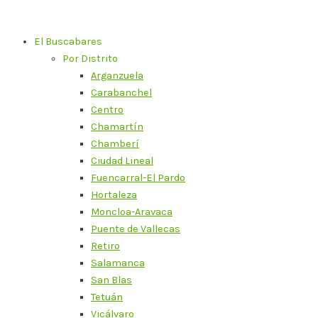
Ir
al
El Buscabares
contenido
Por Distrito
Arganzuela
Carabanchel
Centro
Chamartín
Chamberí
Ciudad Lineal
Fuencarral-El Pardo
Hortaleza
Moncloa-Aravaca
Puente de Vallecas
Retiro
Salamanca
San Blas
Tetuán
Vicálvaro