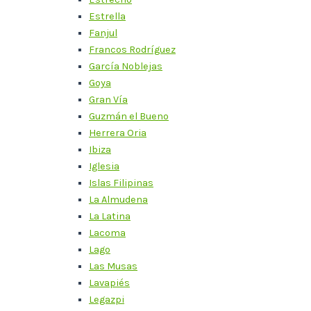
Estrella
Fanjul
Francos Rodríguez
García Noblejas
Goya
Gran Vía
Guzmán el Bueno
Herrera Oria
Ibiza
Iglesia
Islas Filipinas
La Almudena
La Latina
Lacoma
Lago
Las Musas
Lavapiés
Legazpi