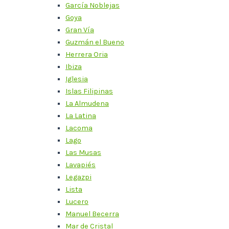
García Noblejas
Goya
Gran Vía
Guzmán el Bueno
Herrera Oria
Ibiza
Iglesia
Islas Filipinas
La Almudena
La Latina
Lacoma
Lago
Las Musas
Lavapiés
Legazpi
Lista
Lucero
Manuel Becerra
Mar de Cristal